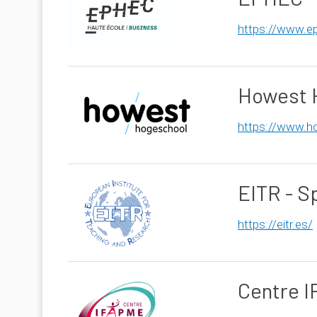
https://www.ep
Howest H
https://www.h
EITR - S
https://eitr.es/
Centre I