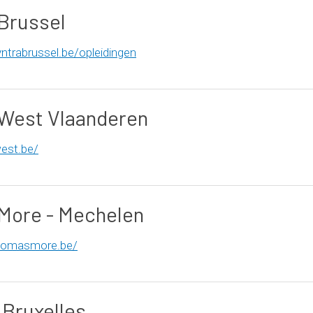
 Brussel
ntrabrussel.be/opleidingen
 West Vlaanderen
west.be/
More - Mechelen
homasmore.be/
Bruxelles