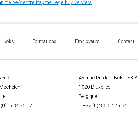
apme.be/centre-ifapme-liege-huy-verviers
Jobs
Formations
Employeurs
Contact
weg 5
Avenue Prudent Bols 138 B
Mechelen
1020 Bruxelles
que
Belgique
 (0)15 34 75 17
T +32 (0)486 67 79 64