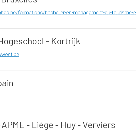
hec.be/formations/bachelier-en-management-du-tourisme-et-
ogeschool - Kortrijk
owest.be
pain
FAPME - Liège - Huy - Verviers